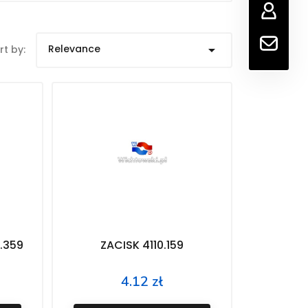
Relevance

rt by:
.359
ZACISK 4110.159
4.12 zł
Price