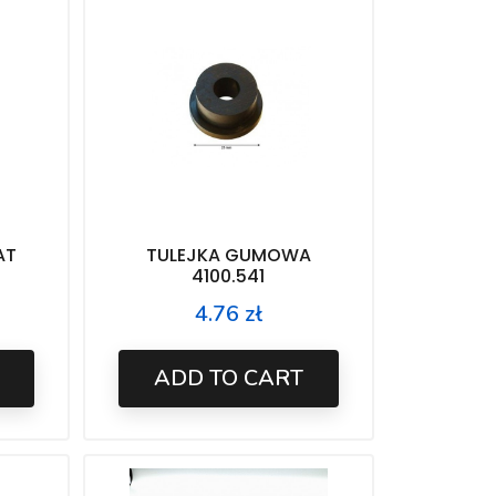
AT
TULEJKA GUMOWA
4100.541
4.76 zł
Price
ADD TO CART