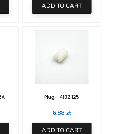
ADD TO CART
ZA
Plug - 4102.125
6.88 zł
Price
ADD TO CART