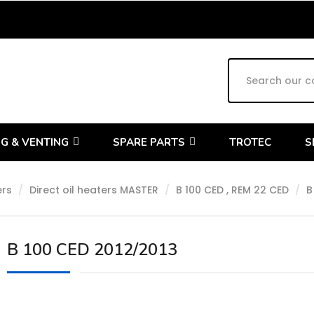
G & VENTING
SPARE PARTS
TROTEC
S
ers
Direct oil heaters MASTER
B 100 CED , REM 22 CED
B
B 100 CED 2012/2013