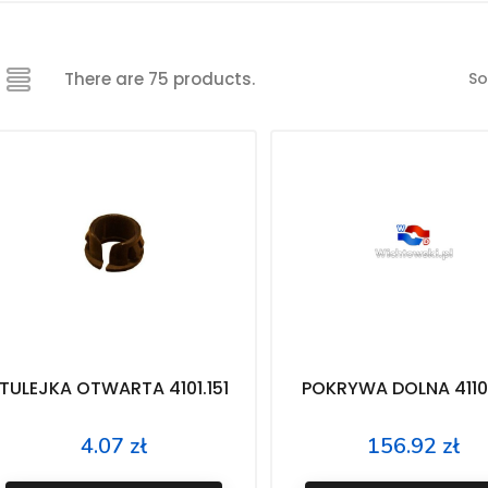
So
There are 75 products.
TULEJKA OTWARTA 4101.151
POKRYWA DOLNA 4110
4.07 zł
156.92 zł
Price
Price