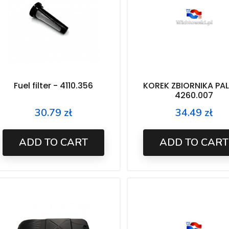
Fuel filter - 4110.356
KOREK ZBIORNIKA PA
4260.007
30.79 zł
34.49 zł
Price
Price
ADD TO CART
ADD TO CART