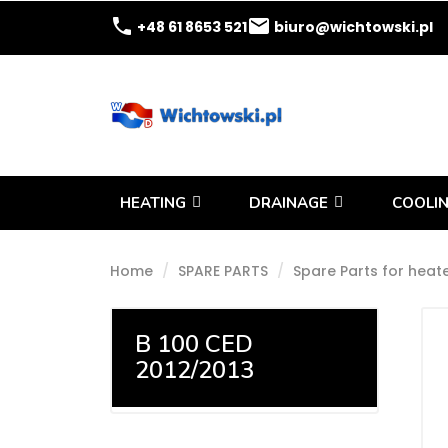
phone
email
+48 61 8653 521
biuro@wichtowski.pl
HEATING
DRAINAGE
COOLIN
Home
SPARE PARTS
Spare Parts for heat
B 100 CED
2012/2013